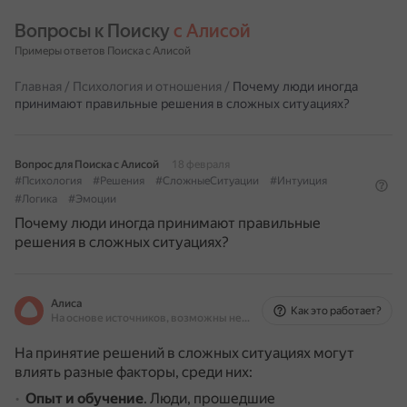
Вопросы к Поиску 
с Алисой
Примеры ответов Поиска с Алисой
Главная
/
Психология и отношения
/
Почему люди иногда
принимают правильные решения в сложных ситуациях?
Вопрос для Поиска с Алисой
18 февраля
#Психология
#Решения
#СложныеСитуации
#Интуиция
#Логика
#Эмоции
Почему люди иногда принимают правильные
решения в сложных ситуациях?
Алиса
Как это работает?
На основе источников, возможны неточности
На принятие решений в сложных ситуациях могут
влиять разные факторы, среди них:
Опыт и обучение
.
Люди, прошедшие