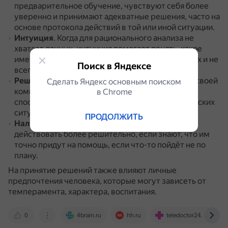
предварительное обучение, чувствуют себя более
уверенно и принимают адекватные решения, часто на
основе протокола действий в той или иной ситуации.
Интуиция
.
Когда для рационального анализа не
хватает данных, интуиция помогает понять, какое
именно решение нужно, на основе массы мелких и не
Поиск в Яндексе
всегда точно формулируемых деталей.
Решимость и уверенность
.
Уверенные в себе и своей
Сделать Яндекс основным поиском
компетентности люди могут оказаться более
в Сhrome
способными действовать эффективно в критических
ситуациях.
ПРОДОЛЖИТЬ
Наличие помощи и поддержки
.
Люди могут
действовать более решительно, если знают, что им
точно придут на помощь, если что-то пойдёт не по
плану.
На принятие решений также влияют личные
предпочтения человека, которые могут зависеть от
темперамента, характера, воспитания.
0
4brain.ru
hh.ru
teledoctor24.ru