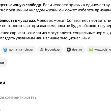
ерять личную свободу
.
Если человек привык к одиночеству 
ся с привычным укладом жизни, он может избегать признан
нность в чувствах
.
Человек может бояться нести ответств
и не торопиться с признанием, пока не будет абсолютно уве
ение скрывать симпатию могут влиять социальные нормы,
ыглядеть уязвимым или излишне эмоциональным.
woman.rambler.ru
brodude.ru
dzen.ru
www.bolsho
ске
ии
обы комментировать