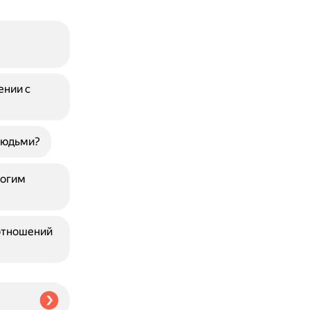
ении с
людьми?
рогим
отношений