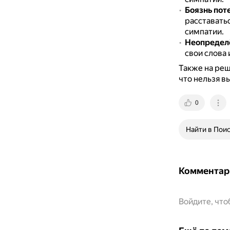
Боязнь пот
расставать
симпатии.
Неопределё
свои слова 
Также на реш
что нельзя в
0
Найти в Пои
Комментар
Войдите, чт