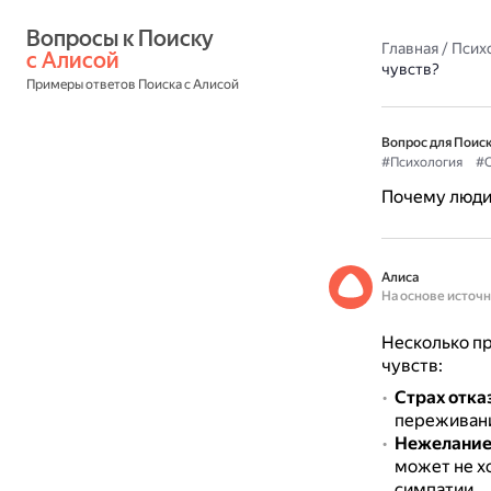
Вопросы к Поиску 
Главная
/
Псих
с Алисой
чувств?
Примеры ответов Поиска с Алисой
Вопрос для Поиск
#Психология
#
Почему люди 
Алиса
На основе источ
Несколько пр
чувств:
Страх отка
переживани
Нежелание
может не х
симпатии.