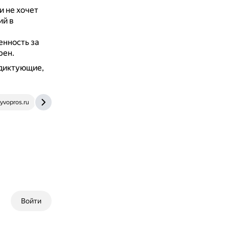
и не хочет
ий в
енность за
рен.
 диктующие,
yvopros.ru
otvet.mail.ru
Войти