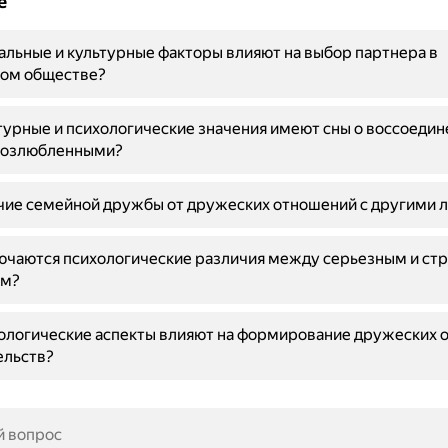
е
альные и культурные факторы влияют на выбор партнера в
ом обществе?
турные и психологические значения имеют сны о воссоедин
возлюбленными?
чие семейной дружбы от дружеских отношений с другими 
ючаются психологические различия между серьезным и ст
ем?
ологические аспекты влияют на формирование дружеских 
ельств?