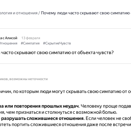
ология и отношения
/
Почему люди часто скрывают свою симпатию 
а с Алисой
13 февраля
Отношения
#Симпатия
#СкрытиеЧувств
часто скрывают свою симпатию от объекта чувств?
ников, возможны неточности
ичин, по которым люди могут скрывать свою симпатию от 
за или повторения прошлых неудач
.
Человеку проще подав
я, чем признаться и столкнуться с возможной болью.
 разрушать сложившиеся отношения
.
Если человек не сво
отеть портить сложившиеся отношения даже после встречи