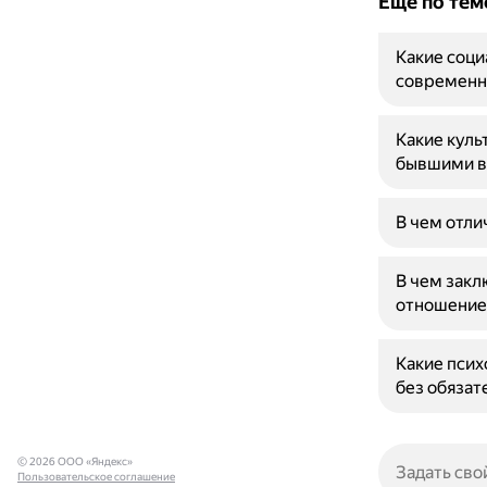
Ещё по тем
Какие соци
современн
Какие куль
бывшими 
В чем отли
В чем закл
отношени
Какие псих
без обязат
© 2026 ООО «Яндекс»
Пользовательское соглашение