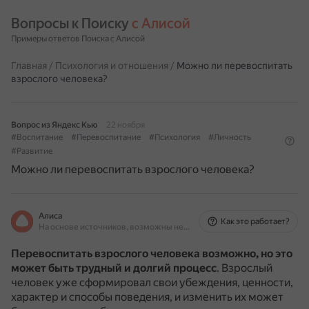
Вопросы к Поиску 
с Алисой
Примеры ответов Поиска с Алисой
Главная
/
Психология и отношения
/
Можно ли перевоспитать
взрослого человека?
Вопрос из Яндекс Кью
22 ноября
#Воспитание
#Перевоспитание
#Психология
#Личность
#Развитие
Можно ли перевоспитать взрослого человека?
Алиса
Как это работает?
На основе источников, возможны неточности
Перевоспитать взрослого человека возможно, но это
может быть трудный и долгий процесс
.
Взрослый
человек уже сформировал свои убеждения, ценности,
характер и способы поведения, и изменить их может