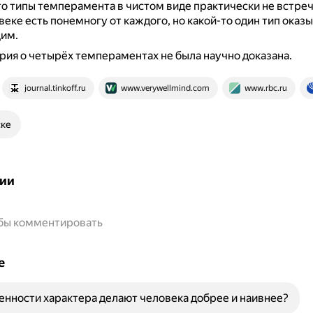
то типы темперамента в чистом виде практически не встреч
еке есть понемногу от каждого, но какой-то один тип оказ
им.
рия о четырёх темпераментах не была научно доказана.
journal.tinkoff.ru
www.verywellmind.com
www.rbc.ru
ске
ии
обы комментировать
е
енности характера делают человека добрее и наивнее?