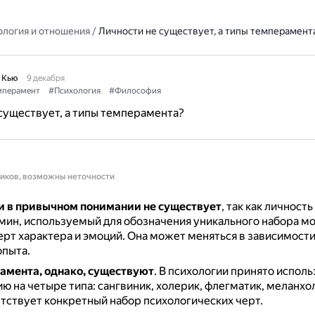
ология и отношения
/
Личности не существует, а типы темперамент
 Кью
9 декабря
мперамент
#Психология
#Философия
существует, а типы темперамента?
ников, возможны неточности
ти в привычном понимании не существует
, так как личность
ин, используемый для обозначения уникального набора м
ерт характера и эмоций.
Она может меняться в зависимости
опыта.
амента, однако, существуют
.
В психологии принято исполь
ю на четыре типа: сангвиник, холерик, флегматик, меланхо
етствует конкретный набор психологических черт.