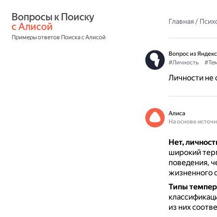
Вопросы к Поиску 
Главная
/
Псих
с Алисой
Примеры ответов Поиска с Алисой
Вопрос из Яндекс
#Личность
#Те
Личности не 
Алиса
На основе источ
Нет, личнос
широкий терм
поведения, ч
жизненного 
Типы темпер
классификаци
из них соотв