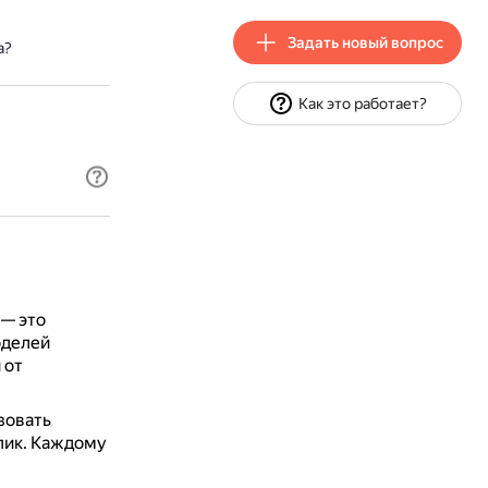
Задать новый вопрос
а?
Как это работает?
 — это
оделей
 от
зовать
лик.
Каждому