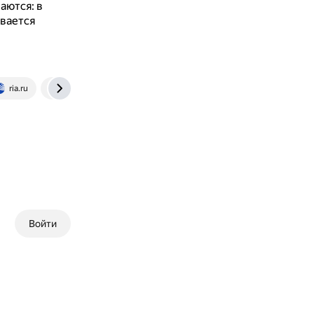
аются: в
ывается
ria.ru
www.b17.ru
Войти