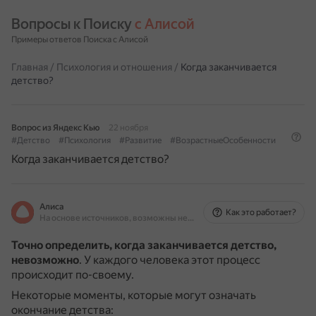
Вопросы к Поиску 
с Алисой
Примеры ответов Поиска с Алисой
Главная
/
Психология и отношения
/
Когда заканчивается
детство?
Вопрос из Яндекс Кью
22 ноября
#Детство
#Психология
#Развитие
#ВозрастныеОсобенности
Когда заканчивается детство?
Алиса
Как это работает?
На основе источников, возможны неточности
Точно определить, когда заканчивается детство,
невозможно
.
У каждого человека этот процесс
происходит по-своему.
Некоторые моменты, которые могут означать
окончание детства: