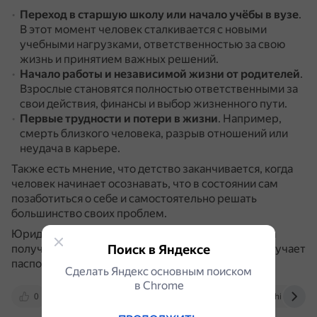
Переход в старшую школу или начало учёбы в вузе
.
В этот момент человек сталкивается с новыми
учебными нагрузками, ответственностью за свою
жизнь и принятием важных решений.
Начало работы и независимой жизни от родителей
.
Взрослые становятся полностью ответственными за
свои действия, финансы и выбор жизненного пути.
Первые трудности и потери в жизни
.
Например,
смерть близкого человека, разрыв отношений или
неудача в карьере.
Также есть мнение, что детство заканчивается, когда
человек начинает осознавать, что в состоянии сам
позаботиться о себе и самостоятельно решать
большинство своих проблем.
Юридически человек становится взрослым, когда
Поиск в Яндексе
получает полную дееспособность (например, получает
паспорт).
Сделать Яндекс основным поиском
в Сhrome
0
spravochnick.ru
vk.com
uchi.ru