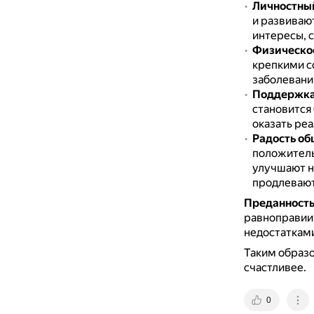
Личностный
и развиваю
интересы, 
Физическое
крепкими с
заболеваний
Поддержка
становится
оказать ре
Радость об
положитель
улучшают н
продлевают
Преданность
равноправии,
недостаткам
Таким образо
счастливее.
0