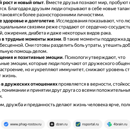
 рост и новый опыт
.
Вместе друзья познают мир, пробуют 
тся.
Благодаря друзьям люди открывают в себе новые талан
становятся более разносторонними личностями.
 здоровье и долголетие
.
Исследования показывают, что лю
оциальными связями реже страдают от сердечно-сосудист
, ожирения, диабета и даже некоторых видов рака.
 в трудные моменты жизни
.
В такие моменты поддержка д
 бесценной.
Они готовы разделить боль утраты, утешить до
альную помощь делом.
щения и позитивные эмоции
.
Психологи утверждают, что
ные эмоции, которые люди получают от дружеского общени
астроение, но и укрепляют иммунитет, снижают уровень ст
 жизнь.
 в дружеских отношениях
проявляется в верности, стойкос
 понимании и принятии друг друга со всеми положительны
и.
м, дружба и преданность делают жизнь человека ярче, пол
www.phag-rostov.ru
dzen.ru
nsportal.ru
4brain.ru