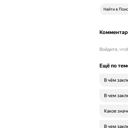
Найти в Пои
Комментар
Войдите, чт
Ещё по тем
В чём закл
В чем закл
Какое знач
В чем закл