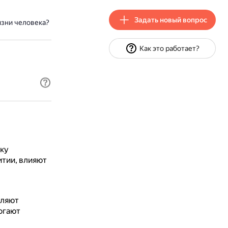
Задать новый вопрос
изни человека?
Как это работает?
ьку
тии, влияют
еляют
огают