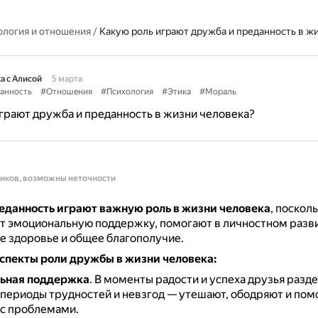
ология и отношения
/
Какую роль играют дружба и преданность в ж
а с Алисой
5 марта
анность
#Отношения
#Психология
#Этика
#Мораль
грают дружба и преданность в жизни человека?
ников, возможны неточности
еданность играют важную роль в жизни человека
, поскол
т эмоциональную поддержку, помогают в личностном разви
е здоровье и общее благополучие.
спекты роли дружбы в жизни человека:
ьная поддержка
.
В моменты радости и успеха друзья разд
в периоды трудностей и невзгод — утешают, ободряют и пом
 с проблемами.