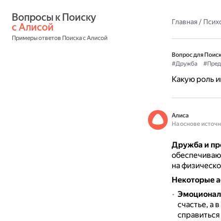
Вопросы к Поиску 
Главная
/
Псих
с Алисой
Примеры ответов Поиска с Алисой
Вопрос для Поиск
#Дружба
#Пред
Какую роль и
Алиса
На основе источ
Дружба и пр
обеспечиваю
на физическо
Некоторые а
Эмоционал
счастье, а 
справиться