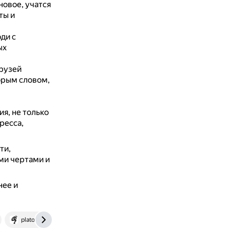
новое, учатся
ты и
ди с
ых
рузей
брым словом,
я, не только
ресса,
ти,
ми чертами и
нее и
plato.stanford.edu