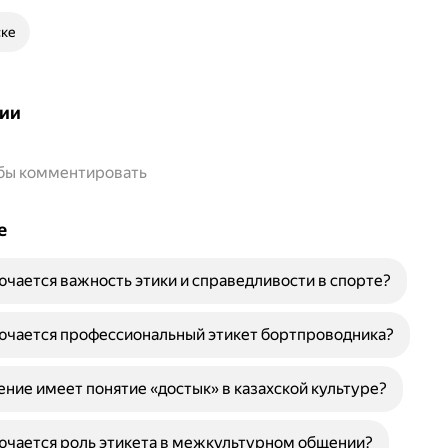
ске
ии
обы комментировать
е
ючается важность этики и справедливости в спорте?
ючается профессиональный этикет бортпроводника?
ение имеет понятие «достык» в казахской культуре?
ючается роль этикета в межкультурном общении?