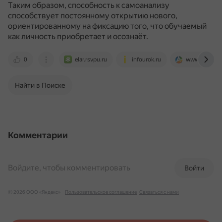
Таким образом, способность к самоанализу
способствует постоянному открытию нового,
ориентированному на фиксацию того, что обучаемый
как личность приобретает и осознаёт.
0
elar.rsvpu.ru
infourok.ru
www.art-talan
Найти в Поиске
Комментарии
Войдите, чтобы комментировать
Войти
© 2026 ООО «Яндекс»
Пользовательское соглашение
Связаться с нами