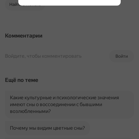
Найти в Поиске
Комментарии
Войдите, чтобы комментировать
Войти
Ещё по теме
Какие культурные и психологические значения
имеют сны о воссоединении с бывшими
возлюбленными?
Почему мы видим цветные сны?