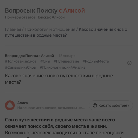
Вопросы к Поиску 
с Алисой
Примеры ответов Поиска с Алисой
Главная
/
Психология и отношения
/
Каково значение снов о
путешествии в родные места?
Вопрос для Поиска с Алисой
15 января
#ТолкованиеСнов
#Сны
#Путешествие
#РодныеМеста
#СимволикаСнов
#ПсихологическийАнализ
Каково значение снов о путешествии в родные
места?
Алиса
Как это работает?
На основе источников, возможны неточности
Сон о путешествии в родные места
чаще всего
означает поиск себя, своего места в жизни
.
Возможно, человек находится на этапе переоценки