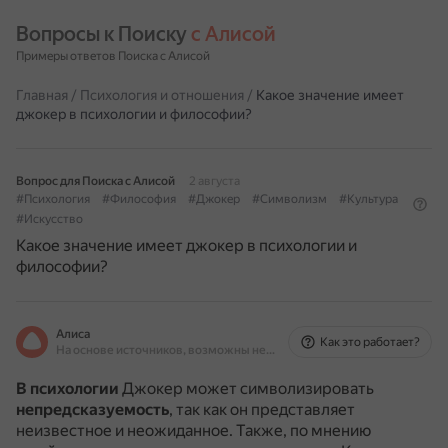
Вопросы к Поиску 
с Алисой
Примеры ответов Поиска с Алисой
Главная
/
Психология и отношения
/
Какое значение имеет
джокер в психологии и философии?
Вопрос для Поиска с Алисой
2 августа
#Психология
#Философия
#Джокер
#Символизм
#Культура
#Искусство
Какое значение имеет джокер в психологии и
философии?
Алиса
Как это работает?
На основе источников, возможны неточности
В психологии
Джокер может символизировать
непредсказуемость
, так как он представляет
неизвестное и неожиданное.
Также, по мнению