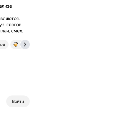
нализе
являются:
з, слогов.
плач, смех.
.ru
www.unisender.com
Войти