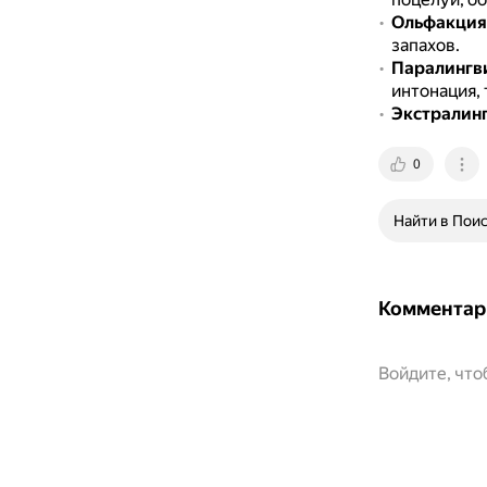
Ольфакция
запахов.
Паралингв
интонация, 
Экстралин
0
Найти в Пои
Комментар
Войдите, чт