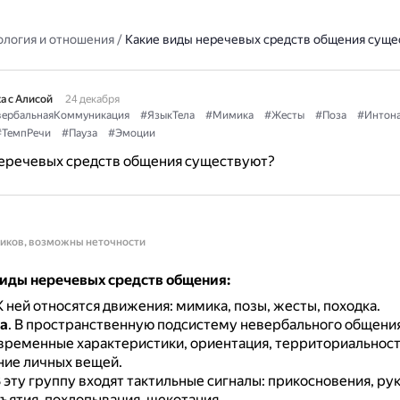
ология и отношения
/
Какие виды неречевых средств общения суще
а с Алисой
24 декабря
ербальнаяКоммуникация
#ЯзыкТела
#Мимика
#Жесты
#Поза
#Интон
#ТемпРечи
#Пауза
#Эмоции
неречевых средств общения существуют?
ников, возможны неточности
иды неречевых средств общения:
К ней относятся движения: мимика, позы, жесты, походка.
а
.
В пространственную подсистему невербального общения
 временные характеристики, ориентация, территориальност
ие личных вещей.
 эту группу входят тактильные сигналы: прикосновения, ру
ъятия, похлопывания, щекотания.