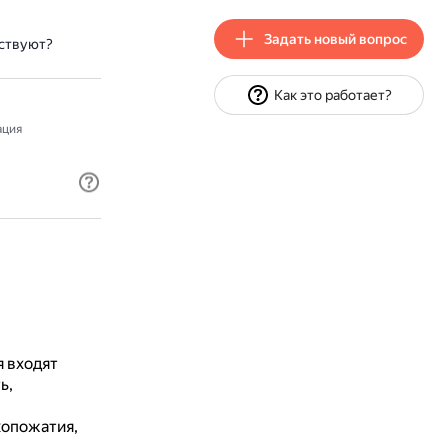
Задать новый вопрос
ствуют?
Как это работает?
ация
 входят
ь,
копожатия,