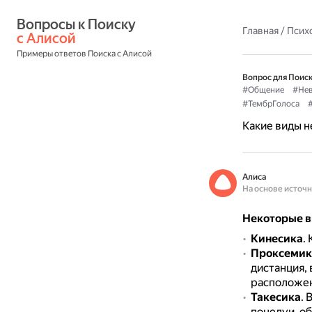
Вопросы к Поиску 
Главная
/
Псих
с Алисой
Примеры ответов Поиска с Алисой
Вопрос для Поиск
#Общение
#Нев
#ТембрГолоса
Какие виды 
Алиса
На основе источ
Некоторые в
Кинесика
.
Проксемик
дистанция,
расположен
Такесика
.
В
поцелуи, об