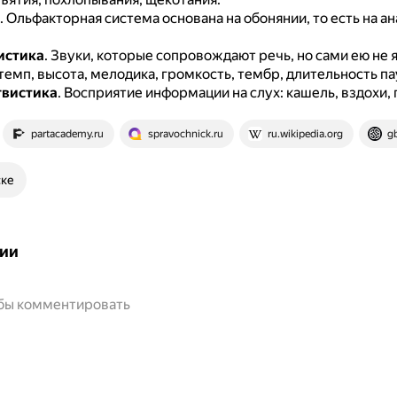
.
Ольфакторная система основана на обонянии, то есть на а
истика
.
Звуки, которые сопровождают речь, но сами ею не 
темп, высота, мелодика, громкость, тембр, длительность пау
гвистика
.
Восприятие информации на слух: кашель, вздохи, 
partacademy.ru
spravochnick.ru
ru.wikipedia.org
gb
ске
ии
обы комментировать