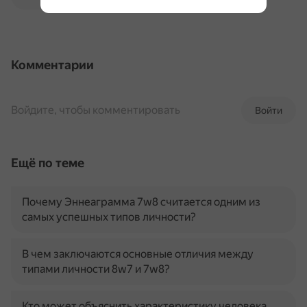
Комментарии
Войдите, чтобы комментировать
Войти
Ещё по теме
Почему Эннеаграмма 7w8 считается одним из
самых успешных типов личности?
В чем заключаются основные отличия между
типами личности 8w7 и 7w8?
Кто может объяснить характеристику человека