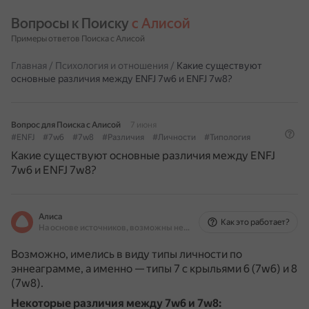
Вопросы к Поиску 
с Алисой
Примеры ответов Поиска с Алисой
Главная
/
Психология и отношения
/
Какие существуют
основные различия между ENFJ 7w6 и ENFJ 7w8?
Вопрос для Поиска с Алисой
7 июня
#ENFJ
#7w6
#7w8
#Различия
#Личности
#Типология
Какие существуют основные различия между ENFJ
7w6 и ENFJ 7w8?
Алиса
Как это работает?
На основе источников, возможны неточности
Возможно, имелись в виду типы личности по
эннеаграмме, а именно — типы 7 с крыльями 6 (7w6) и 8
(7w8).
Некоторые различия между 7w6 и 7w8: