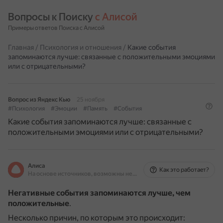
Вопросы к Поиску 
с Алисой
Примеры ответов Поиска с Алисой
Главная
/
Психология и отношения
/
Какие события
запоминаются лучше: связанные с положительными эмоциями
или с отрицательными?
Вопрос из Яндекс Кью
25 ноября
#Психология
#Эмоции
#Память
#События
Какие события запоминаются лучше: связанные с
положительными эмоциями или с отрицательными?
Алиса
Как это работает?
На основе источников, возможны неточности
Негативные события запоминаются лучше, чем
положительные
.
Несколько причин, по которым это происходит: