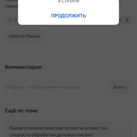
в Сhrome
самым вытесняя негативные переживания.
ПРОДОЛЖИТЬ
0
yandex.ru
pikabu.ru
interactive-plus.r
Найти в Поиске
Комментарии
Войдите, чтобы комментировать
Войти
Ещё по теме
Какие психологические аспекты влияют на
скорость обработки деловых писем?