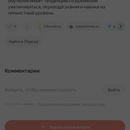
обучения имеет тенденцию со временем
увеличиваться, переводя знания и навыки на
личностный уровень.
0
infourok.ru
cyberleninka.ru
psyera.ru
Найти в Поиске
Комментарии
Войдите, чтобы комментировать
Войти
© 2026 ООО «Яндекс»
Пользовательское соглашение
Связаться с нами
Задать новый вопрос