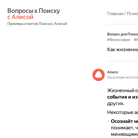
Вопросы к Поиску 
Главная
/
Псих
с Алисой
Примеры ответов Поиска с Алисой
Вопрос для Поиск
#Философия
#М
Как жизненн
Алиса
На основе источ
Жизненный о
события и из
других.
Некоторые ас
Осознаёт н
понимает, ч
меняющимся