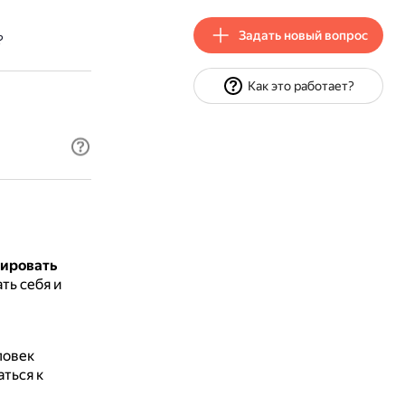
Задать новый вопрос
?
Как это работает?
зировать
ть себя и
ловек
аться к