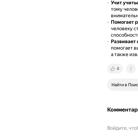
Учит учить
тому челове
внимательн
Помогает р
человеку с
способность
Развивает 
помогает в
а также из
0
Найти в Пои
Комментар
Войдите, чт