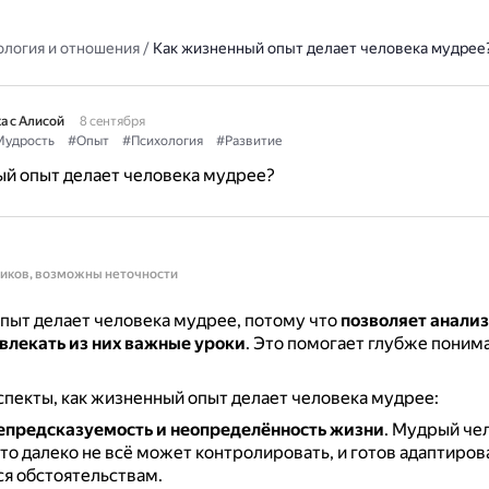
ология и отношения
/
Как жизненный опыт делает человека мудрее
а с Алисой
8 сентября
удрость
#Опыт
#Психология
#Развитие
ый опыт делает человека мудрее?
ников, возможны неточности
пыт делает человека мудрее, потому что
позволяет анали
влекать из них важные уроки
.
Это помогает глубже понима
пекты, как жизненный опыт делает человека мудрее:
епредсказуемость и неопределённость жизни
.
Мудрый че
то далеко не всё может контролировать, и готов адаптиров
 обстоятельствам.