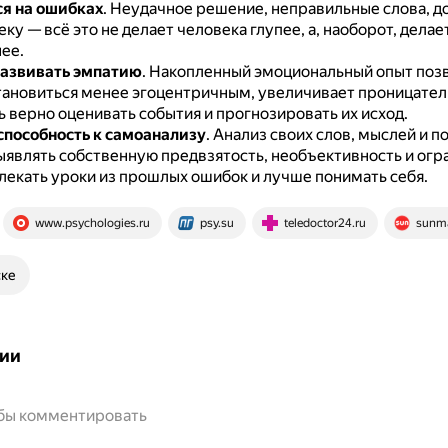
ся на ошибках
.
Неудачное решение, неправильные слова, д
ку — всё это не делает человека глупее, а, наоборот, делае
ее.
азвивать эмпатию
.
Накопленный эмоциональный опыт поз
тановиться менее эгоцентричным, увеличивает проницател
 верно оценивать события и прогнозировать их исход.
способность к самоанализу
.
Анализ своих слов, мыслей и п
ыявлять собственную предвзятость, необъективность и огр
влекать уроки из прошлых ошибок и лучше понимать себя.
www.psychologies.ru
psy.su
teledoctor24.ru
sunm
ске
ии
обы комментировать