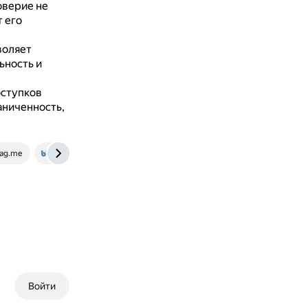
оверие не
т его
воляет
ьность и
оступков
аниченность,
ag.me
www.b17.ru
Войти