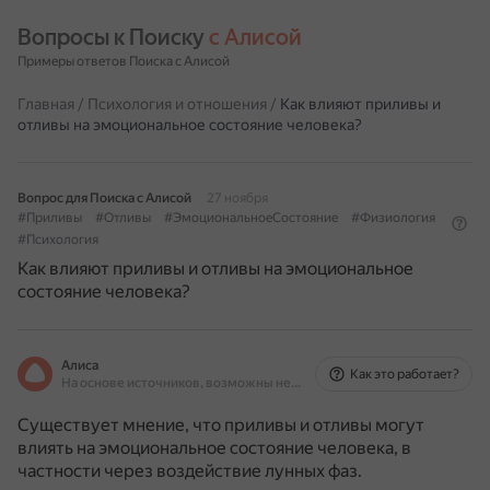
Вопросы к Поиску 
с Алисой
Примеры ответов Поиска с Алисой
Главная
/
Психология и отношения
/
Как влияют приливы и
отливы на эмоциональное состояние человека?
Вопрос для Поиска с Алисой
27 ноября
#Приливы
#Отливы
#ЭмоциональноеСостояние
#Физиология
#Психология
Как влияют приливы и отливы на эмоциональное
состояние человека?
Алиса
Как это работает?
На основе источников, возможны неточности
Существует мнение, что приливы и отливы могут
влиять на эмоциональное состояние человека, в
частности через воздействие лунных фаз.