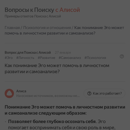
Вопросы к Поиску 
с Алисой
Примеры ответов Поиска с Алисой
Главная
/
Психология и отношения
/
Как понимание Эго может
помочь в личностном развитии и самоанализе?
Вопрос для Поиска с Алисой
27 января
#Эго
#Личность
#Развитие
#Самоанализ
#Психология
Как понимание Эго может помочь в личностном
развитии и самоанализе?
Алиса
Как это работает?
На основе источников, возможны неточности
Понимание Эго может помочь в личностном развитии
и самоанализе следующим образом
:
Позволяет более глубоко осознать себя
.
Эго
помогает воспринимать себя и свою роль в мире,