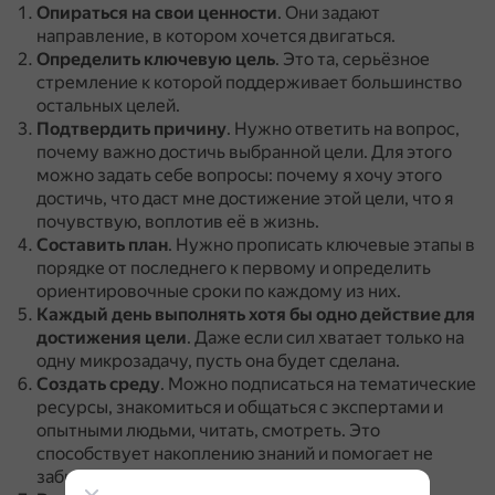
Опираться на свои ценности
.
Они задают
направление, в котором хочется двигаться.
Определить ключевую цель
.
Это та, серьёзное
стремление к которой поддерживает большинство
остальных целей.
Подтвердить причину
.
Нужно ответить на вопрос,
почему важно достичь выбранной цели.
Для этого
можно задать себе вопросы: почему я хочу этого
достичь, что даст мне достижение этой цели, что я
почувствую, воплотив её в жизнь.
Составить план
.
Нужно прописать ключевые этапы в
порядке от последнего к первому и определить
ориентировочные сроки по каждому из них.
Каждый день выполнять хотя бы одно действие для
достижения цели
.
Даже если сил хватает только на
одну микрозадачу, пусть она будет сделана.
Создать среду
.
Можно подписаться на тематические
ресурсы, знакомиться и общаться с экспертами и
опытными людьми, читать, смотреть.
Это
способствует накоплению знаний и помогает не
забывать о цели.