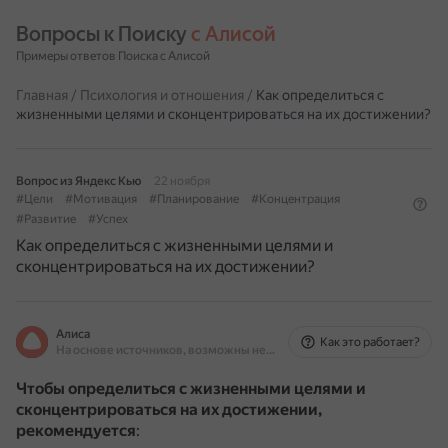
Вопросы к Поиску 
с Алисой
Примеры ответов Поиска с Алисой
Главная
/
Психология и отношения
/
Как определиться с
жизненными целями и сконцентрироваться на их достижении?
Вопрос из Яндекс Кью
22 ноября
#Цели
#Мотивация
#Планирование
#Концентрация
#Развитие
#Успех
Как определиться с жизненными целями и
сконцентрироваться на их достижении?
Алиса
Как это работает?
На основе источников, возможны неточности
Чтобы определиться с жизненными целями и
сконцентрироваться на их достижении,
рекомендуется
: