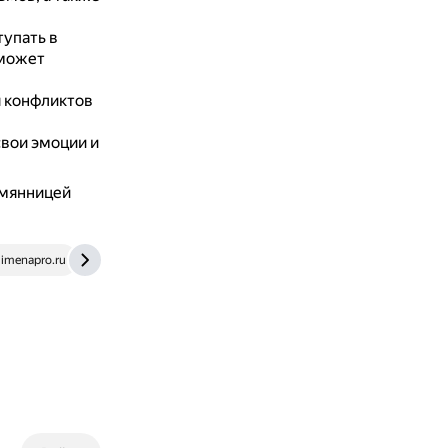
упать в
сможет
 конфликтов
вои эмоции и
емянницей
imenapro.ru
parents.university
infourok.ru
alpinabook.ru