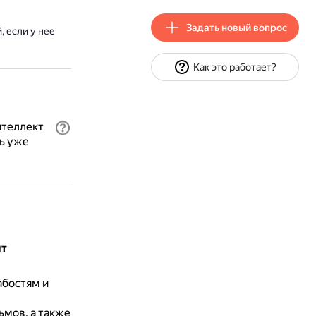
Задать новый вопрос
 если у нее
Как это работает?
нтеллект
ь уже
ит
абостям и
ьмов, а также