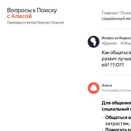
Вопросы к Поиску 
Главная
/
Псих
с Алисой
социальный ин
Примеры ответов Поиска с Алисой
Вопрос из Яндекс
#Дружба
#Общ
Как общаться
развит лучше
ей? ??:D??
Алиса
На основе источ
Для общения
социальный 
Общаться в
хитростям, 
Помогать р