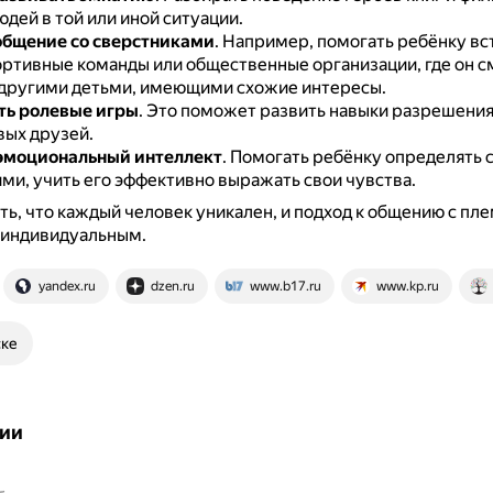
дей в той или иной ситуации.
бщение со сверстниками
.
Например, помогать ребёнку вст
ортивные команды или общественные организации, где он 
 другими детьми, имеющими схожие интересы.
ть ролевые игры
.
Это поможет развить навыки разрешения
вых друзей.
эмоциональный интеллект
.
Помогать ребёнку определять с
ми, учить его эффективно выражать свои чувства.
ь, что каждый человек уникален, и подход к общению с пл
 индивидуальным.
yandex.ru
dzen.ru
www.b17.ru
www.kp.ru
ске
ии