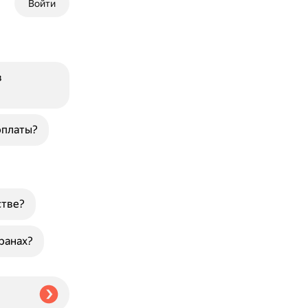
Войти
в
рплаты?
стве?
ранах?