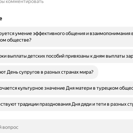
обы комментировать
е
руется умение эффективного общения и взаимопонимания 
ом обществе?
ки выплаты детских пособий привязаны к дням выплаты за
ют День супругов в разных странах мира?
ючается культурное значение Дня матери в турецком обще
ствуют традиции празднования Дня дяди и тети в разных ст