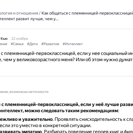
ология и отношения
/
Как общаться с племянницей-первоклассницей,
теллект развит лучше, чем у…
 Кью
22 ноября
ение
#Семья
#Дети
#Развитие
#Интеллект
 с племянницей-первоклассницей, если у нее социальный и
, чем у великовозрастного меня? Или об этом нужно думат
ников, возможны неточности
 с племянницей-первоклассницей, если у неё лучше разв
интеллект, можно следовать таким рекомендациям
:
ежливо и уважительно
.
Проявлять снисходительность к сл
если это уместно в конкретной ситуации.
азвивать эмпатию
.
Разбирать поведение героев книг и фил