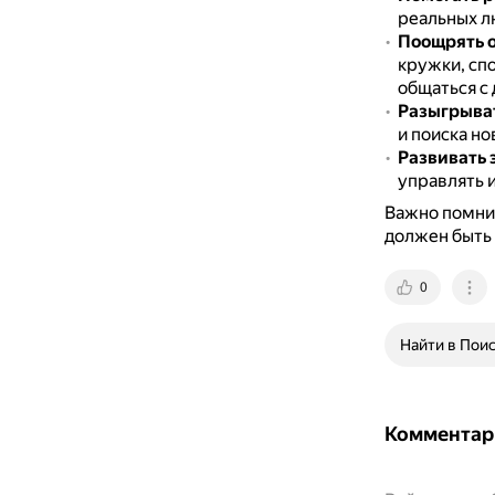
реальных лю
Поощрять о
кружки, сп
общаться с
Разыгрыва
и поиска но
Развивать 
управлять и
Важно помнит
должен быть
0
Найти в Пои
Комментар