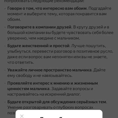
попробовать следующие рекомендации:
Говори о том, что интересно вам обоим
.
Подгадайте
момент и выберите тему, которая понравится вам
обоим.
Поговорите в компании друзей
.
В кругу друзей и в
большой компании вы будете чувствовать себя более
уверенно, чем наедине с мальчиком.
Будьте женственной и простой
.
Лучше пошутить,
улыбнуться, перевести разговор в позитивное русло,
даже если вопрос вам непонятен или вы не знаете,
что ответить.
Уважайте личное пространство мальчика
.
Дайте
ему свободу и не навязывайтесь.
Проявляйте интерес к мнению и жизненным
ценностям мальчика
.
Задавайте вопросы и
настраивайтесь на искренний диалог.
Будьте открытой для обсуждения серьёзных тем
.
Умение разговаривать о глубоких вопросах
позволяет сближаться.