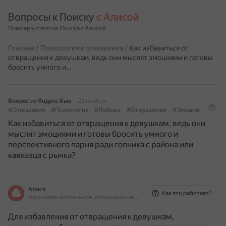
Вопросы к Поиску 
с Алисой
Примеры ответов Поиска с Алисой
Главная
/
Психология и отношения
/
Как избавиться от
отвращения к девушкам, ведь они мыслят эмоциями и готовы
бросить умного и…
Вопрос из Яндекс Кью
22 ноября
#Отношения
#Психология
#Любовь
#Отвращение
#Эмоции
Как избавиться от отвращения к девушкам, ведь они
мыслят эмоциями и готовы бросить умного и
перспективного парня ради гопника с района или
кавказца с рынка?
Алиса
Как это работает?
На основе источников, возможны неточности
Для избавления от отвращения к девушкам,