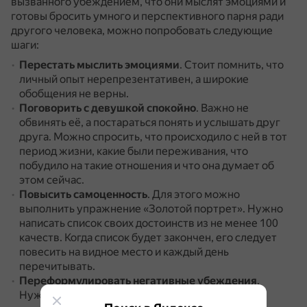
вызванного убеждением, что они мыслят эмоциями и
готовы бросить умного и перспективного парня ради
другого человека, можно попробовать следующие
шаги:
Перестать мыслить эмоциями
.
Стоит помнить, что
личный опыт нерепрезентативен, а широкие
обобщения не верны.
Поговорить с девушкой спокойно
.
Важно не
обвинять её, а постараться понять и услышать друг
друга.
Можно спросить, что происходило с ней в тот
период жизни, какие были переживания, что
побудило на такие отношения и что она думает об
этом сейчас.
Повысить самоценность
.
Для этого можно
выполнить упражнение «Золотой портрет».
Нужно
написать список своих достоинств из не менее 100
качеств.
Когда список будет закончен, его следует
повесить на видное место и каждый день
перечитывать.
Переформулировать негативные убеждения
.
Нужно написать все негативные убеждения о