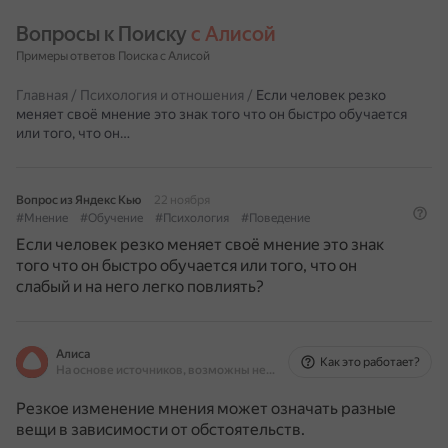
Вопросы к Поиску 
с Алисой
Примеры ответов Поиска с Алисой
Главная
/
Психология и отношения
/
Если человек резко
меняет своё мнение это знак того что он быстро обучается
или того, что он…
Вопрос из Яндекс Кью
22 ноября
#Мнение
#Обучение
#Психология
#Поведение
Если человек резко меняет своё мнение это знак
того что он быстро обучается или того, что он
слабый и на него легко повлиять?
Алиса
Как это работает?
На основе источников, возможны неточности
Резкое изменение мнения может означать разные
вещи в зависимости от обстоятельств.