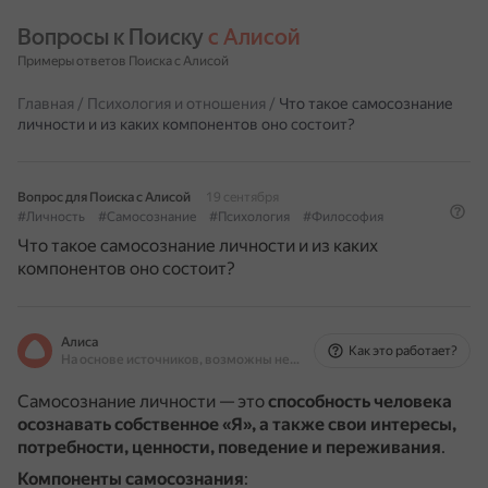
Вопросы к Поиску 
с Алисой
Примеры ответов Поиска с Алисой
Главная
/
Психология и отношения
/
Что такое самосознание
личности и из каких компонентов оно состоит?
Вопрос для Поиска с Алисой
19 сентября
#Личность
#Самосознание
#Психология
#Философия
Что такое самосознание личности и из каких
компонентов оно состоит?
Алиса
Как это работает?
На основе источников, возможны неточности
Самосознание личности — это
способность человека
осознавать собственное «Я», а также свои интересы,
потребности, ценности, поведение и переживания
.
Компоненты самосознания
: