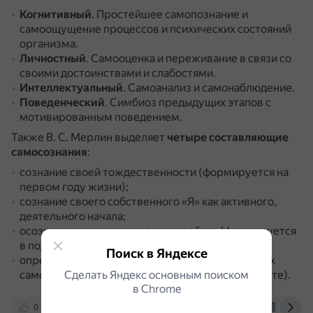
Когнитивный
.
Простейшее самопознание и
самоощущение процессов и психических состояний
организма.
Личностный
.
Самооценка и переживание в связи со
своими достоинствами и слабостями.
Интеллектуальный
.
Самоанализ и самонаблюдение.
Поведенческий
.
Симбиоз предыдущих этапов с
мотивированным поведением.
Также В. С. Мерлин выделяет
четыре составляющие
самосознания
:
сознание своей тождественности (формируется на
первом году жизни);
сознание своего собственного «Я» как активного,
деятельного начала;
осознание своих психических свойств (формируется
в подростковом и юношеском возрастах);
Поиск в Яндексе
определённая система социально-нравственных
самооценок (формируется в юношеском возрасте).
Сделать Яндекс основным поиском
в Сhrome
0
multiurok.ru
ru.wikipedia.org
bspu.by