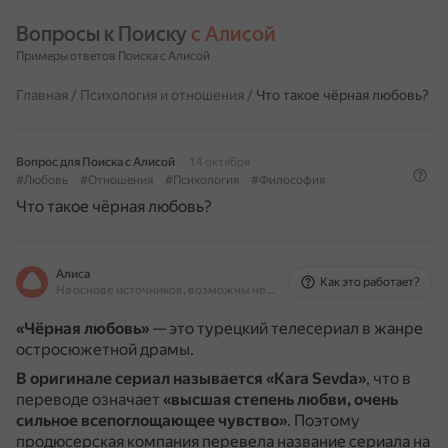
Вопросы к Поиску 
с Алисой
Примеры ответов Поиска с Алисой
Главная
/
Психология и отношения
/
Что такое чёрная любовь?
Вопрос для Поиска с Алисой
14 октября
#Любовь
#Отношения
#Психология
#Философия
Что такое чёрная любовь?
Алиса
Как это работает?
На основе источников, возможны неточности
«Чёрная любовь»
— это турецкий телесериал в жанре
остросюжетной драмы.
В оригинале сериал называется «Kara Sevda»
, что в
переводе означает
«высшая степень любви, очень
сильное всепоглощающее чувство»
.
Поэтому
продюсерская компания перевела название сериала на