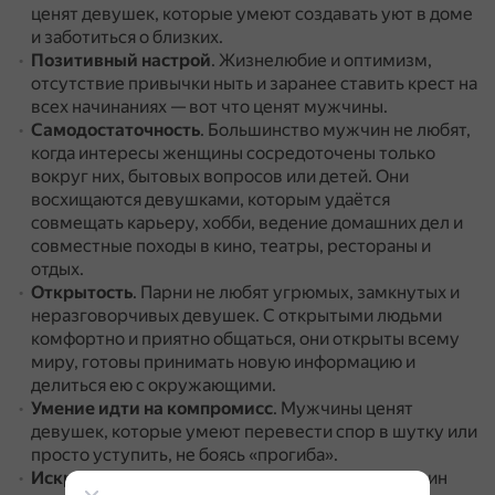
ценят девушек, которые умеют создавать уют в доме
и заботиться о близких.
Позитивный настрой
.
Жизнелюбие и оптимизм,
отсутствие привычки ныть и заранее ставить крест на
всех начинаниях — вот что ценят мужчины.
Самодостаточность
.
Большинство мужчин не любят,
когда интересы женщины сосредоточены только
вокруг них, бытовых вопросов или детей.
Они
восхищаются девушками, которым удаётся
совмещать карьеру, хобби, ведение домашних дел и
совместные походы в кино, театры, рестораны и
отдых.
Открытость
.
Парни не любят угрюмых, замкнутых и
неразговорчивых девушек.
С открытыми людьми
комфортно и приятно общаться, они открыты всему
миру, готовы принимать новую информацию и
делиться ею с окружающими.
Умение идти на компромисс
.
Мужчины ценят
девушек, которые умеют перевести спор в шутку или
просто уступить, не боясь «прогиба».
Искренность в чувствах и поступках
.
Для мужчин