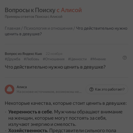
Вопросы к Поиску 
с Алисой
Примеры ответов Поиска с Алисой
Главная
/
Психология и отношения
/
Что действительно нужно
ценить в девушке?
Вопрос из Яндекс Кью
22 ноября
#Дружба
#Любовь
#Отношения
#Ценности
#Мнение
Что действительно нужно ценить в девушке?
Алиса
Как это работает?
На основе источников, возможны неточности
Некоторые качества, которые стоит ценить в девушке:
Уверенность в себе
.
Мужчины обращают внимание
на женщин, которые могут постоять за себя,
излучают энергию и смелость.
Хозяйственность
.
Представители сильного пола