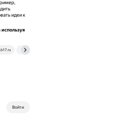
пример,
одить
вать идеи к
 используя
b17.ru
brodude.ru
Войти