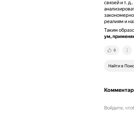
связей и т. д..
анализироват
закономернос
реалиям и на
Таким образ
ум, применяе
0
Найти в Пои
Комментар
Войдите, чт