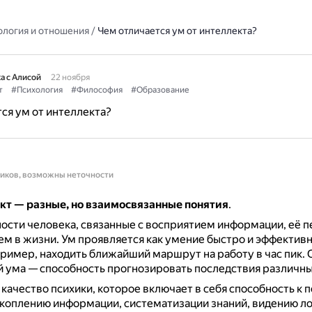
ология и отношения
/
Чем отличается ум от интеллекта?
а с Алисой
22 ноября
т
#Психология
#Философия
#Образование
ся ум от интеллекта?
ников, возможны неточности
ект — разные, но взаимосвязанные понятия
.
ости человека, связанные с восприятием информации, её 
ем в жизни.
Ум проявляется как умение быстро и эффектив
ример, находить ближайший маршрут на работу в час пик.
 ума — способность прогнозировать последствия различны
качество психики, которое включает в себя способность к 
коплению информации, систематизации знаний, видению л