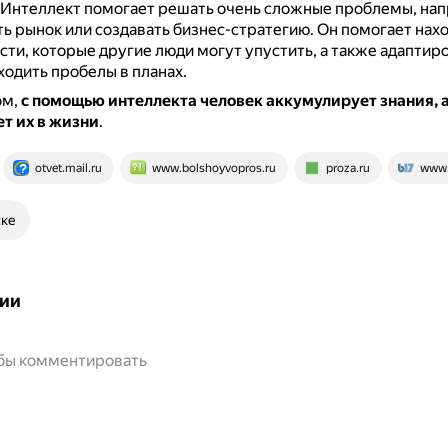
Интеллект помогает решать очень сложные проблемы, на
ь рынок или создавать бизнес-стратегию.
Он помогает нах
ти, которые другие люди могут упустить, а также адаптиро
ходить пробелы в планах.
ом,
с помощью интеллекта человек аккумулирует знания, а
т их в жизни
.
otvet.mail.ru
www.bolshoyvopros.ru
proza.ru
www.
ске
ии
обы комментировать