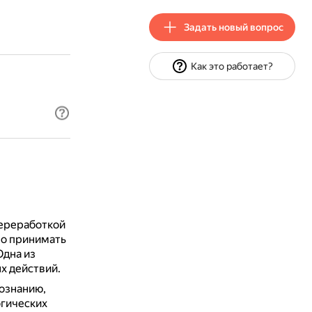
Задать новый вопрос
Как это работает?
переработкой
но принимать
Одна из
х действий.
познанию,
огических