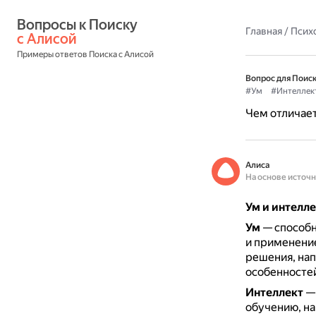
Вопросы к Поиску 
Главная
/
Псих
с Алисой
Примеры ответов Поиска с Алисой
Вопрос для Поиск
#Ум
#Интеллек
Чем отличает
Алиса
На основе источ
Ум и интелл
Ум
— способн
и применени
решения, нап
особенностей
Интеллект
— 
обучению, на