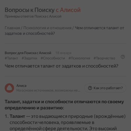
Вопросы к Поиску 
с Алисой
Примеры ответов Поиска с Алисой
Главная
/
Психология и отношения
/
Чем отличается талант от
задатков и способностей?
Вопрос для Поиска с Алисой
18 января
#Талант
#Задатки
#Способности
#Психология
#Творчество
Чем отличается талант от задатков и способностей?
Алиса
Как это работает?
На основе источников, возможны неточности
Талант, задатки и способности отличаются по своему
определению и развитию
:
Талант
— это выдающиеся природные (врождённые)
способности человека, проявляемые в
определённой сфере деятельности.
Это высокий