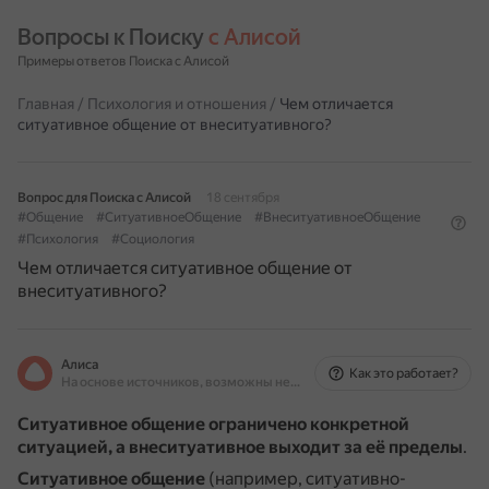
Вопросы к Поиску 
с Алисой
Примеры ответов Поиска с Алисой
Главная
/
Психология и отношения
/
Чем отличается
ситуативное общение от внеситуативного?
Вопрос для Поиска с Алисой
18 сентября
#Общение
#СитуативноеОбщение
#ВнеситуативноеОбщение
#Психология
#Социология
Чем отличается ситуативное общение от
внеситуативного?
Алиса
Как это работает?
На основе источников, возможны неточности
Ситуативное общение ограничено конкретной
ситуацией, а внеситуативное выходит за её пределы
.
Ситуативное общение
(например, ситуативно-