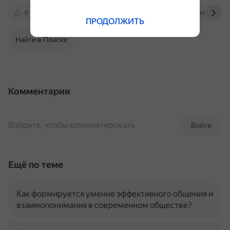
0
kartaslov.ru
psychlib.ru
psychologos.
ПРОДОЛЖИТЬ
Найти в Поиске
Комментарии
Войдите, чтобы комментировать
Войти
Ещё по теме
Как формируется умение эффективного общения и
взаимопонимания в современном обществе?