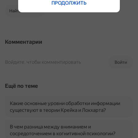
ПРОДОЛЖИТЬ
Найти в Поиске
Комментарии
Войдите, чтобы комментировать
Войти
Ещё по теме
Какие основные уровни обработки информации
существуют в теории Крейка и Локхарта?
В чем разница между вниманием и
сосредоточением в когнитивной психологии?