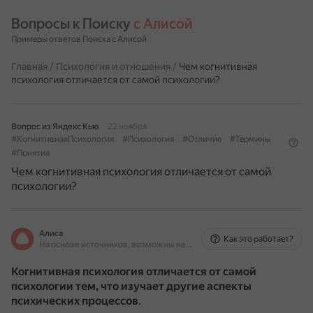
Вопросы к Поиску 
с Алисой
Примеры ответов Поиска с Алисой
Главная
/
Психология и отношения
/
Чем когнитивная
психология отличается от самой психологии?
Вопрос из Яндекс Кью
22 ноября
#КогнитивнаяПсихология
#Психология
#Отличие
#Термины
#Понятия
Чем когнитивная психология отличается от самой
психологии?
Алиса
Как это работает?
На основе источников, возможны неточности
Когнитивная психология отличается от самой
психологии тем, что изучает другие аспекты
психических процессов
.