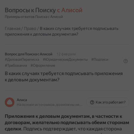
Вопросы к Поиску 
с Алисой
Примеры ответов Поиска с Алисой
Главная
/
Право
/
В каких случаях требуется подписывать
приложения к деловым документам?
Вопрос для Поиска с Алисой
12 февраля
#ДеловаяПереписка
#ЮридическиеДокументы
#Подписи
#Требования
#Оформление
В каких случаях требуется подписывать приложения
к деловым документам?
Алиса
Как это работает?
На основе источников, возможны неточности
Приложения к деловым документам, в частности к
договорам, желательно подписывать обеим сторонам
сделки
.
Подпись подтверждает, что каждая сторона