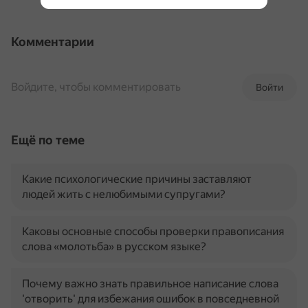
Комментарии
Войдите, чтобы комментировать
Войти
Ещё по теме
Какие психологические причины заставляют
людей жить с нелюбимыми супругами?
Каковы основные способы проверки правописания
слова «молотьба» в русском языке?
Почему важно знать правильное написание слова
'отворить' для избежания ошибок в повседневной