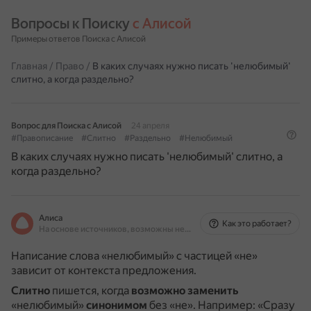
Вопросы к Поиску 
с Алисой
Примеры ответов Поиска с Алисой
Главная
/
Право
/
В каких случаях нужно писать 'нелюбимый'
слитно, а когда раздельно?
Вопрос для Поиска с Алисой
24 апреля
#Правописание
#Слитно
#Раздельно
#Нелюбимый
В каких случаях нужно писать 'нелюбимый' слитно, а
когда раздельно?
Алиса
Как это работает?
На основе источников, возможны неточности
Написание слова «нелюбимый» с частицей «не»
зависит от контекста предложения.
Слитно
пишется, когда
возможно заменить
«нелюбимый»
синонимом
без «не».
Например: «Сразу