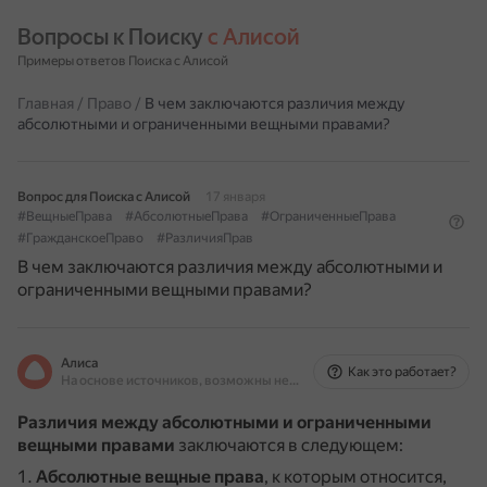
Вопросы к Поиску 
с Алисой
Примеры ответов Поиска с Алисой
Главная
/
Право
/
В чем заключаются различия между
абсолютными и ограниченными вещными правами?
Вопрос для Поиска с Алисой
17 января
#ВещныеПрава
#АбсолютныеПрава
#ОграниченныеПрава
#ГражданскоеПраво
#РазличияПрав
В чем заключаются различия между абсолютными и
ограниченными вещными правами?
Алиса
Как это работает?
На основе источников, возможны неточности
Различия между абсолютными и ограниченными
вещными правами
заключаются в следующем:
Абсолютные вещные права
, к которым относится,