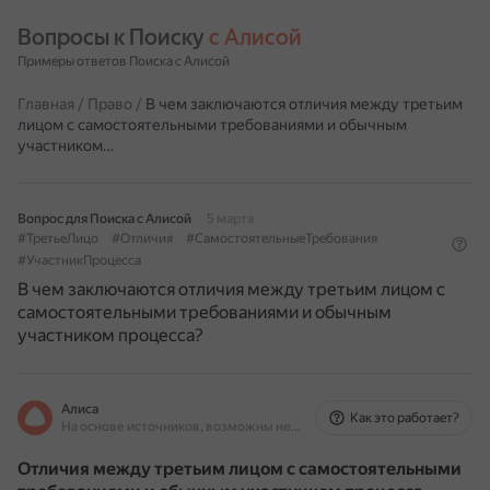
Вопросы к Поиску 
с Алисой
Примеры ответов Поиска с Алисой
Главная
/
Право
/
В чем заключаются отличия между третьим
лицом с самостоятельными требованиями и обычным
участником…
Вопрос для Поиска с Алисой
5 марта
#ТретьеЛицо
#Отличия
#СамостоятельныеТребования
#УчастникПроцесса
В чем заключаются отличия между третьим лицом с
самостоятельными требованиями и обычным
участником процесса?
Алиса
Как это работает?
На основе источников, возможны неточности
Отличия между третьим лицом с самостоятельными