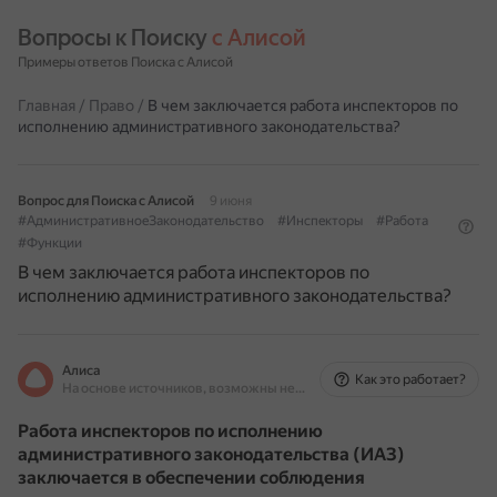
Вопросы к Поиску 
с Алисой
Примеры ответов Поиска с Алисой
Главная
/
Право
/
В чем заключается работа инспекторов по
исполнению административного законодательства?
Вопрос для Поиска с Алисой
9 июня
#АдминистративноеЗаконодательство
#Инспекторы
#Работа
#Функции
В чем заключается работа инспекторов по
исполнению административного законодательства?
Алиса
Как это работает?
На основе источников, возможны неточности
Работа инспекторов по исполнению
административного законодательства (ИАЗ)
заключается в обеспечении соблюдения