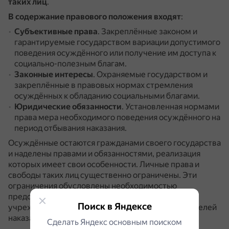
таких лиц
.
В содержание правового положения входят
:
Субъективные права
.
Закреплённые законом и
гарантируемые государством вариации допустимого
поведения осуждённого или получение им доступа к
социально-полезным благам.
Законные интересы
.
Охраняемые государством и
закреплённые в правовых нормах стремления
осуждённых к обладанию социальными благами.
Юридические обязанности
.
Установленная нормами
права мера необходимого поведения осуждённого на
период отбывания наказания.
Осуждённые остаются гражданами своего государства
и наделены правами и обязанностями, реализация
которых имеет свои особенности.
Личные права и
свободы таких лиц существенно ограничены.
Эти
ограничения обусловлены необходимостью
предоставления администрации исправительных
Поиск в Яндексе
учреждений правовых рычагов для достижения целей
наказания.
Сделать Яндекс основным поиском