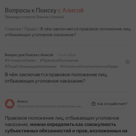
Вопросы к Поиску 
с Алисой
Примеры ответов Поиска с Алисой
Главная
/
Право
/
В чём заключается правовое положение лиц,
отбывающих уголовное наказание?
Вопрос для Поиска с Алисой
14 октября
#УголовноеПраво
#ПравовоеПоложение
#ЛицаОтбывающиеНаказание
#УголовноИсполнительноеПраво
В чём заключается правовое положение лиц,
отбывающих уголовное наказание?
Алиса
Как это работает?
На основе источников, возможны неточности
Правовое положение лиц, отбывающих уголовное
наказание,
можно определить как совокупность
субъективных обязанностей и прав, возложенных на