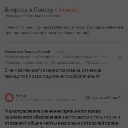
Вопросы к Поиску 
с Алисой
Примеры ответов Поиска с Алисой
Главная
/
Право
/
В чем заключается межотраслевое значение
принципов права социального обеспечения?
Вопрос для Поиска с Алисой
1 марта
#ПравоСоциальногоОбеспечения
#МежотраслевыеПринципы
#СоциальноеОбеспечение
#ПравоваяСистема
#Общество
В чем заключается межотраслевое значение
принципов права социального обеспечения?
Алиса
Как это работает?
На основе источников, возможны неточности
Межотраслевое значение принципов права
социального обеспечения
заключается в том, что они
отражают общие черты нескольких отраслей права
,