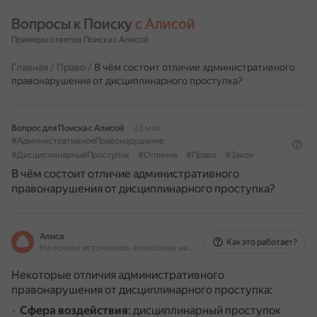
Вопросы к Поиску 
с Алисой
Примеры ответов Поиска с Алисой
Главная
/
Право
/
В чём состоит отличие административного
правонарушения от дисциплинарного проступка?
Вопрос для Поиска с Алисой
23 мая
#АдминистративноеПравонарушение
#ДисциплинарныйПроступок
#Отличие
#Право
#Закон
В чём состоит отличие административного
правонарушения от дисциплинарного проступка?
Алиса
Как это работает?
На основе источников, возможны неточности
Некоторые отличия административного
правонарушения от дисциплинарного проступка:
Сфера воздействия
: дисциплинарный проступок