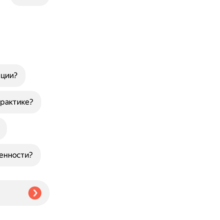
рции?
рактике?
венности?