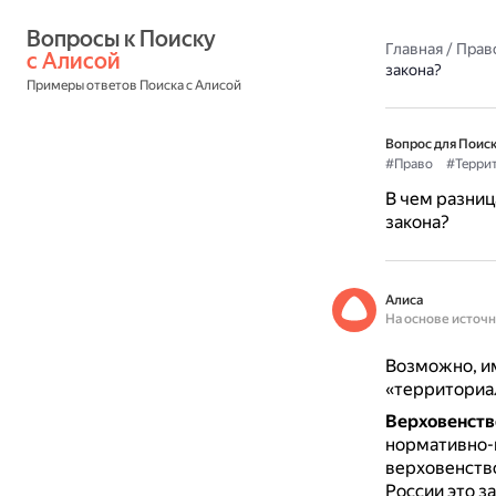
Вопросы к Поиску 
Главная
/
Прав
с Алисой
закона?
Примеры ответов Поиска с Алисой
Вопрос для Поиск
#Право
#Терри
В чем разни
закона?
Алиса
На основе источ
Возможно, им
«территориал
Верховенств
нормативно-
верховенств
России это з