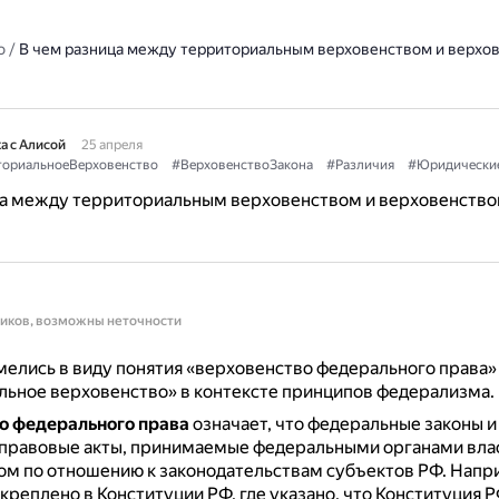
о
/
В чем разница между территориальным верховенством и верхо
а с Алисой
25 апреля
ториальноеВерховенство
#ВерховенствоЗакона
#Различия
#Юридически
ца между территориальным верховенством и верховенств
ников, возможны неточности
елись в виду понятия «верховенство федерального права»
ьное верховенство» в контексте принципов федерализма.
о федерального права
означает, что федеральные законы и
правовые акты, принимаемые федеральными органами влас
ом по отношению к законодательствам субъектов РФ.
Напри
акреплено в Конституции РФ, где указано, что Конституция Р