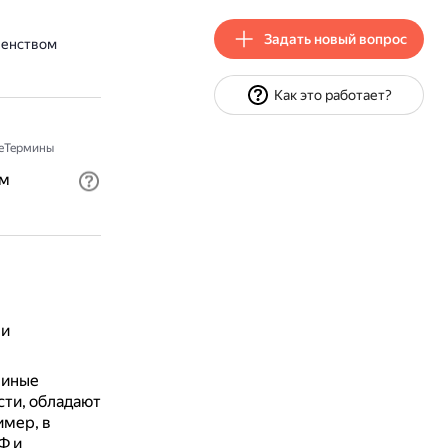
Задать новый вопрос
венством
Как это работает?
еТермины
ом
 и
 иные
ти, обладают
мер, в
Ф и