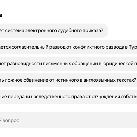
е
ет система электронного судебного приказа?
ется согласительный развод от конфликтного развода в Ту
ают разновидности письменных обращений в юридической п
ть ложное обвинение от истинного в англоязычных текстах?
чие передачи наследственного права от отчуждения собст