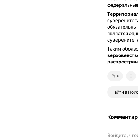
федеральные 
Территориал
суверенитета
обязательны 
является одн
суверенитет
Таким образ
верховенство
распростран
0
Найти в Пои
Комментар
Войдите, чт