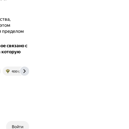
ства,
 этом
м пределом
ое связано с
а которую
epp.genproc.gov.ru
Войти