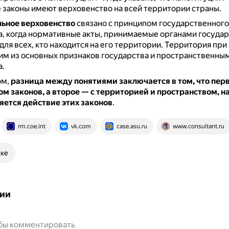
законы имеют верховенство на всей территории страны.
ьное верховенство
связано с принципом государственного
, когда нормативные акты, принимаемые органами государ
для всех, кто находится на его территории.
Территория при
им из основных признаков государства и пространственны
а.
ом,
разница между понятиями заключается в том, что перв
м законов, а второе — с территорией и пространством, н
яется действие этих законов
.
rm.coe.int
vk.com
case.asu.ru
www.consultant.ru
ске
ии
обы комментировать