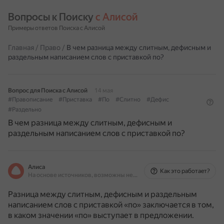
Вопросы к Поиску 
с Алисой
Примеры ответов Поиска с Алисой
Главная
/
Право
/
В чем разница между слитным, дефисным и
раздельным написанием слов с приставкой по?
Вопрос для Поиска с Алисой
14 мая
#Правописание
#Приставка
#По
#Слитно
#Дефис
#Раздельно
В чем разница между слитным, дефисным и
раздельным написанием слов с приставкой по?
Алиса
Как это работает?
На основе источников, возможны неточности
Разница между слитным, дефисным и раздельным
написанием слов с приставкой «по» заключается в том,
в каком значении «по» выступает в предложении.