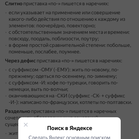
Слитно
приставка «по-» пишется в наречиях:
если указывает на применение или совершение
какого-либо действия по отношению к каждому из
элементов: поочерёдно, повекторно;
с обстоятельственным значением места и времени:
повсюду, поодаль, поблизости, поутру;
в форме простой сравнительной степени: побольше,
поменьше, послабее, поумнее.
Через дефис
приставка «по-» пишется в наречиях:
с суффиксом -ОМУ (-ЕМУ): жить по-новому, по-
прежнему; одеться по-осеннему, по-зимнему;
с суффиксом -И: кофе по-турецки, говорить по-
немецки, выть по-волчьи;
оканчивающихся на -СКИ (суффикс -СК- + суффикс
-И-): написано по-французски, котлеты по-полтавски.
Раздельно
приставка «по-» пишется в наречных
сочетаниях, образованных из сочетаний
существительных с предлогом:
Поиск в Яндексе
жить по старинке, ходить по струнке;
Сделать Яндекс основным поиском