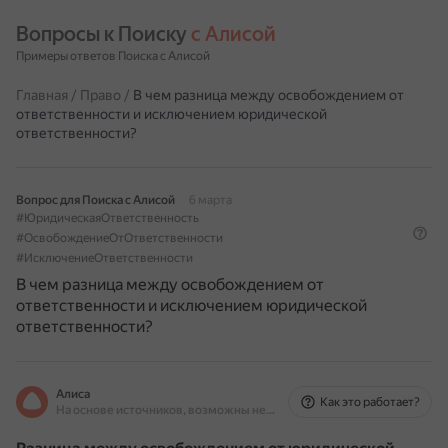
Вопросы к Поиску 
с Алисой
Примеры ответов Поиска с Алисой
Главная
/
Право
/
В чем разница между освобождением от
ответственности и исключением юридической
ответственности?
Вопрос для Поиска с Алисой
6 марта
#ЮридическаяОтветственность
#ОсвобождениеОтОтветственности
#ИсключениеОтветственности
В чем разница между освобождением от
ответственности и исключением юридической
ответственности?
Алиса
Как это работает?
На основе источников, возможны неточности