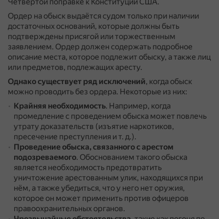
Четвёртой поправке к Конституции США.
Ордер на обыск выдаётся судом только при наличии
достаточных оснований, которые должны быть
подтверждены присягой или торжественным
заявлением.
Ордер должен содержать подробное
описание места, которое подлежит обыску, а также лиц
или предметов, подлежащих аресту.
Однако существует ряд исключений
, когда обыск
можно проводить без ордера.
Некоторые из них:
Крайняя необходимость
.
Например, когда
промедление с проведением обыска может повлечь
утрату доказательств (изъятие наркотиков,
пресечение преступления и т. д.).
Проведение обыска, связанного с арестом
подозреваемого
.
Обоснованием такого обыска
является необходимость предотвратить
уничтожение арестованным улик, находящихся при
нём, а также убедиться, что у него нет оружия,
которое он может применить против офицеров
правоохранительных органов.
Чрезвычайные обстоятельства
, такие как погоня по