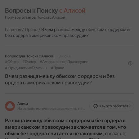
Вопросы к Поиску 
с Алисой
Примеры ответов Поиска с Алисой
Главная
/
Право
/
В чем разница между обыском с ордером и
без ордера в американском правосудии?
Вопрос для Поиска с Алисой
3 июня
#Обыск
#Ордер
#АмериканскоеПравосудие
#ЮридическиеТермины
#Право
В чем разница между обыском с ордером и без
ордера в американском правосудии?
Алиса
Как это работает?
На основе источников, возможны неточности
Разница между обыском с ордером и без ордера в
американском правосудии заключается в том, что
обыск без ордера считается незаконным
, согласно