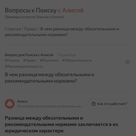
Вопросы к Поиску 
с Алисой
Примеры ответов Поиска с Алисой
Главная
/
Право
/
В чем разница между обязательными и
рекомендательными нормами?
Вопрос для Поиска с Алисой
19 декабря
#Нормы
#Право
#Различия
#Обязательность
#Рекомендательность
В чем разница между обязательными и
рекомендательными нормами?
Алиса
Как это работает?
На основе источников, возможны неточности
Разница между обязательными и
рекомендательными нормами заключается в их
юридическом характере
.