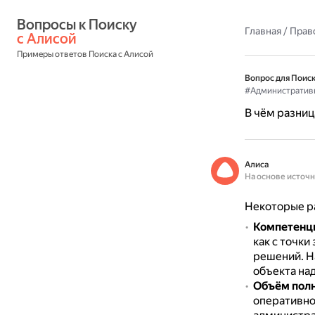
Вопросы к Поиску 
Главная
/
Прав
с Алисой
Примеры ответов Поиска с Алисой
Вопрос для Поиск
#Административ
В чём разни
Алиса
На основе источ
Некоторые р
Компетенц
как с точки
решений.
Н
объекта на
Объём пол
оперативно