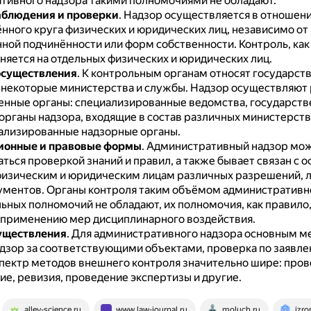
тивного надзора такими полномочиями не обладают.
аблюдения и проверки
.
Надзор осуществляется в отношен
нного круга физических и юридических лиц, независимо от 
ной подчинённости или форм собственности.
Контроль, как
няется на отдельных физических и юридических лиц.
осуществления
.
К контрольным органам относят государст
 некоторые министерства и службы.
Надзор осуществляют
енные органы: специализированные ведомства, государст
 органы надзора, входящие в состав различных министерств
ализированные надзорные органы.
ионные и правовые формы
.
Административный надзор мо
ться проверкой знаний и правил, а также бывает связан с
физическим и юридическим лицам различных разрешений, л
ументов.
Органы контроля таким объёмом административн
ных полномочий не обладают, их полномочия, как правило,
 применению мер дисциплинарного воздействия.
уществления
.
Для административного надзора основным м
адзор за соответствующими объектами, проверка по заявле
пектр методов внешнего контроля значительно шире: пров
ие, ревизия, проведение экспертизы и другие.
alley-science.ru
www.law-journal.ru
moluch.ru
izro