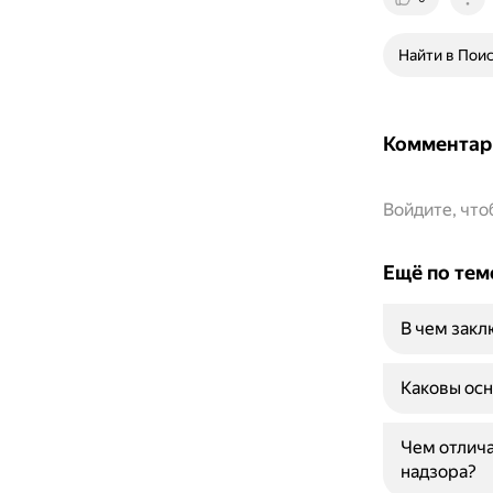
Найти в Пои
Комментар
Войдите, чт
Ещё по тем
В чем закл
Каковы ос
Чем отлича
надзора?