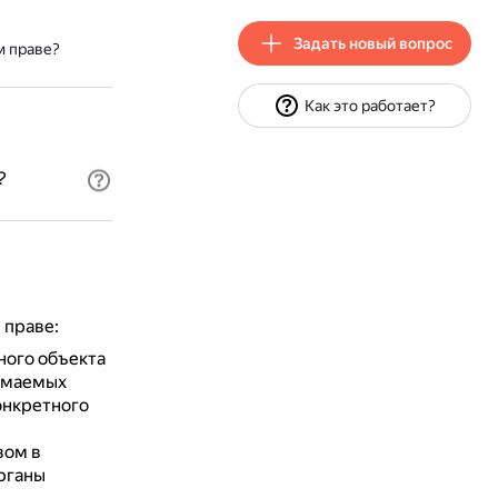
Задать новый вопрос
м праве?
Как это работает?
?
 праве:
ного объекта
нимаемых
онкретного
вом в
рганы