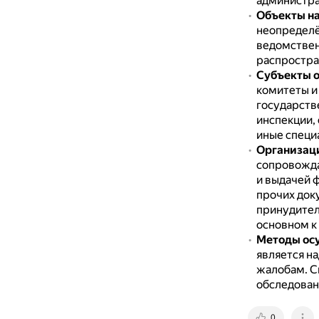
администра
Объекты н
неопределё
ведомствен
распростра
Субъекты 
комитеты и
государств
инспекции,
иные специ
Организац
сопровожда
и выдачей 
прочих док
принудитель
основном к
Методы ос
является н
жалобам.
С
обследован
0