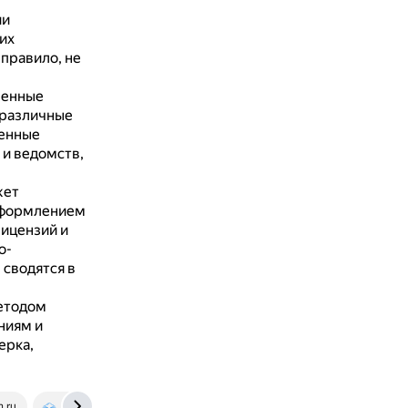
ии
их
 правило, не
венные
 различные
венные
 и ведомств,
жет
 оформлением
ицензий и
о-
 сводятся в
етодом
ниям и
ерка,
n.ru
elib.fa.ru