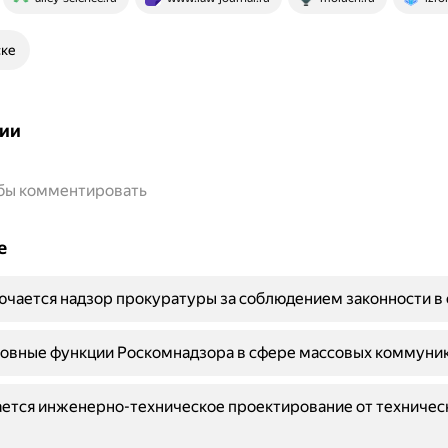
ске
ии
обы комментировать
е
ючается надзор прокуратуры за соблюдением законности в
новные функции Роскомнадзора в сфере массовых коммуни
ется инженерно-техническое проектирование от техничес