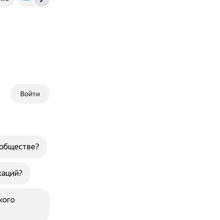
Войти
 обществе?
каций?
кого