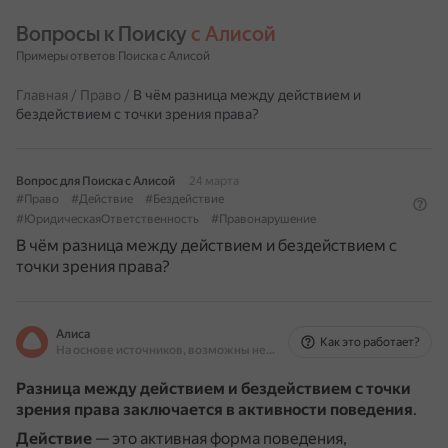
Вопросы к Поиску 
с Алисой
Примеры ответов Поиска с Алисой
Главная
/
Право
/
В чём разница между действием и
бездействием с точки зрения права?
Вопрос для Поиска с Алисой
24 марта
#Право
#Действие
#Бездействие
#ЮридическаяОтветственность
#Правонарушение
В чём разница между действием и бездействием с
точки зрения права?
Алиса
Как это работает?
На основе источников, возможны неточности
Разница между действием и бездействием с точки
зрения права заключается в активности поведения
.
Действие
— это активная форма поведения,