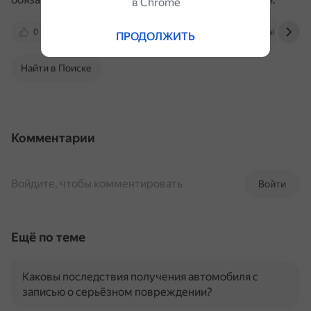
в Сhrome
0
xn--80ae7bem.xn--d1alsn.xn--b1aew.xn--p1ai
ПРОДОЛЖИТЬ
Найти в Поиске
Комментарии
Войдите, чтобы комментировать
Войти
Ещё по теме
Каковы последствия получения автомобиля с
записью о серьёзном повреждении?