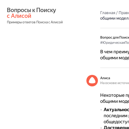
Вопросы к Поиску 
Главная
/
Прав
с Алисой
общими модел
Примеры ответов Поиска с Алисой
Вопрос для Поиск
#ЮридическаяП
В чем преим
общими мод
Алиса
На основе источ
Некоторые п
общими моде
Актуально
последним 
общедоступ
Достоверно