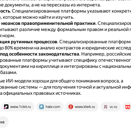
 документы, а не на пересказы из интернета.
ость
.
Специализированные платформы указывают конкрет
, которые можно найти и изучить.
 нюансов правоприменительной практики
.
Специализиро
итывают различие между формальным правом и реальной 
 норм.
ация рутинных процессов
.
Специализированные платформ
до 80% времени на анализ контрактов и юридические исслед
под особенности законодательства
.
Например, российски
рованные платформы учитывают специфику отечественного
 документами на кириллице и интегрированы с национальн
базами.
ые ИИ-модели хороши для общего понимания вопроса, а
ванные системы — для получения точной и актуальной ин
а официальных правовых источниках.
www.1cbit.ru
habr.com
www.klerk.ru
vc.ru
ске