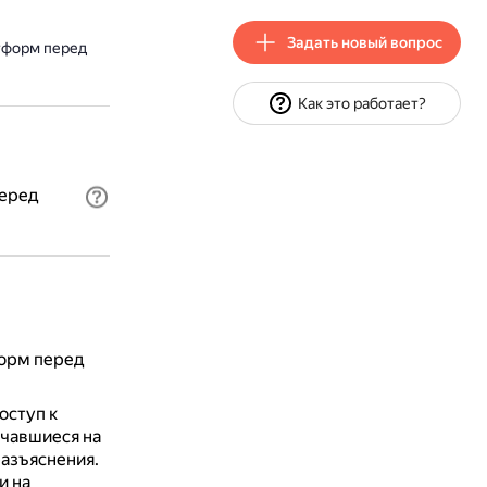
Задать новый вопрос
тформ перед
Как это работает?
еред
орм перед
оступ к
чавшиеся на
азъяснения.
и на