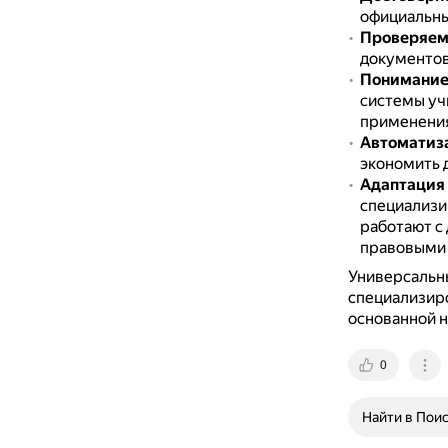
официальные
Проверяем
документов
Понимание
системы уч
применения
Автоматиз
экономить 
Адаптация 
специализи
работают с
правовыми 
Универсальн
специализиро
основанной н
0
Найти в Пои