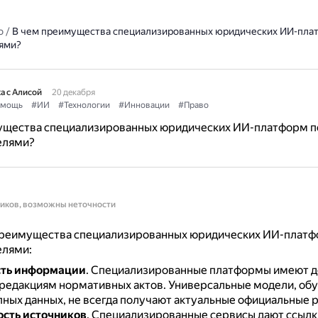
о
/
В чем преимущества специализированных юридических ИИ-пла
ями?
а с Алисой
20 декабря
омощь
#ИИ
#Технологии
#Инновации
#Право
ущества специализированных юридических ИИ-платформ п
елями?
ников, возможны неточности
реимущества специализированных юридических ИИ-платф
лями:
сть информации
.
Специализированные платформы имеют д
редакциям нормативных актов.
Универсальные модели, обу
ных данных, не всегда получают актуальные официальные р
сть источников
.
Специализированные сервисы дают ссылк