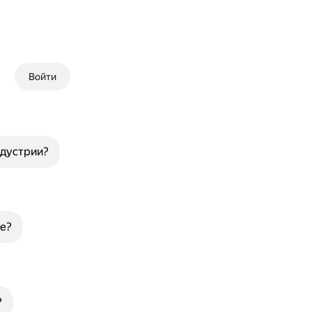
Войти
ндустрии?
е?
?