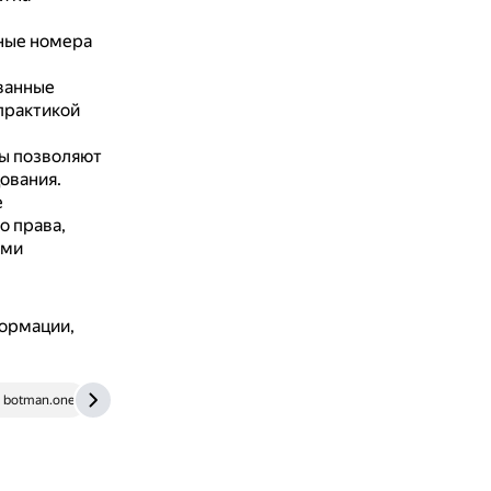
ные номера
ванные
практикой
ы позволяют
ования.
е
 права,
ыми
формации,
botman.one