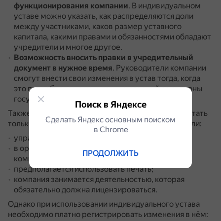
функционирования компании
.
В индивидуальном
уставе можно указать, как распределяются доли
между участниками, каков размер уставного
капитала, какими правами и обязанностями обладают
учредители и многое другое.
Возможность вносить правки в учредительный
документ
в нужное время
.
Руководители компании
смогут внести свои изменения в устав тогда, когда
это потребуется, а не ждать изменений со стороны
государства.
Поиск в Яндексе
Также в некоторых случаях компания может работать
Сделать Яндекс основным поиском
только по индивидуальному уставу, например, если:
в Сhrome
управляющий орган ООО — совет директоров;
в организации предусмотрена ревизионная
ПРОДОЛЖИТЬ
комиссия;
предполагается использовать печать;
компания занимается деятельностью, которая
обязательно должна лицензироваться.
Однако при использовании индивидуального устава
необходимо платно регистрировать изменения в нём: