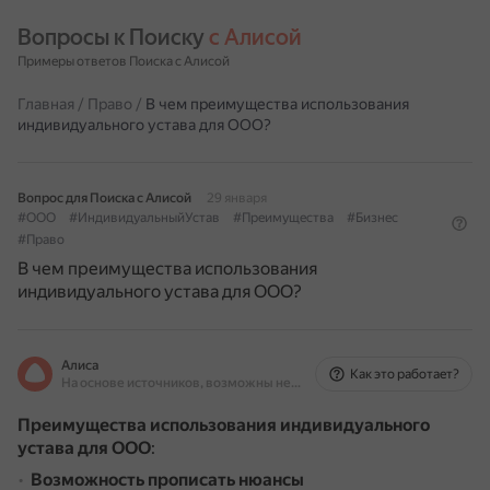
Вопросы к Поиску 
с Алисой
Примеры ответов Поиска с Алисой
Главная
/
Право
/
В чем преимущества использования
индивидуального устава для ООО?
Вопрос для Поиска с Алисой
29 января
#ООО
#ИндивидуальныйУстав
#Преимущества
#Бизнес
#Право
В чем преимущества использования
индивидуального устава для ООО?
Алиса
Как это работает?
На основе источников, возможны неточности
Преимущества использования индивидуального
устава для ООО
:
Возможность прописать нюансы