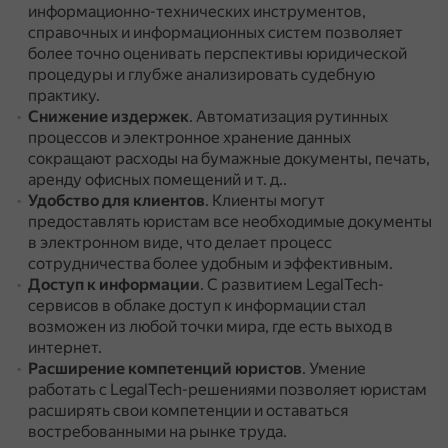
информационно-технических инструментов,
справочных и информационных систем позволяет
более точно оценивать перспективы юридической
процедуры и глубже анализировать судебную
практику.
Снижение издержек
.
Автоматизация рутинных
процессов и электронное хранение данных
сокращают расходы на бумажные документы, печать,
аренду офисных помещений и т. д..
Удобство для клиентов
.
Клиенты могут
предоставлять юристам все необходимые документы
в электронном виде, что делает процесс
сотрудничества более удобным и эффективным.
Доступ к информации
.
С развитием LegalTech-
сервисов в облаке доступ к информации стал
возможен из любой точки мира, где есть выход в
интернет.
Расширение компетенций юристов
.
Умение
работать с LegalTech-решениями позволяет юристам
расширять свои компетенции и оставаться
востребованными на рынке труда.