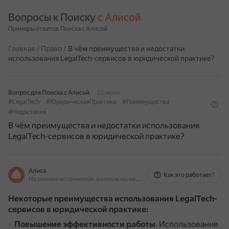
Вопросы к Поиску 
с Алисой
Примеры ответов Поиска с Алисой
Главная
/
Право
/
В чём преимущества и недостатки
использования LegalTech-сервисов в юридической практике?
Вопрос для Поиска с Алисой
23 июля
#LegalTech
#ЮридическаяПрактика
#Преимущества
#Недостатки
В чём преимущества и недостатки использования
LegalTech-сервисов в юридической практике?
Алиса
Как это работает?
На основе источников, возможны неточности
Некоторые преимущества использования LegalTech-
сервисов в юридической практике:
Повышение эффективности работы
.
Использование