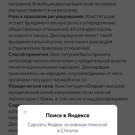
например Всеобщая декларация прав человека,
распространяется на весь мир.
Роль в правовом регулировании
.
Конституция
играет фундаментальную роль в упорядочении
общественных отношений, ей отводится роль
основного закона.
Декларация не имеет такой
фундаментальной роли, хотя также важна для
установления правовых отношений.
Способ принятия
.
Конституция была принята
непосредственно носителем учредительной власти
(многонациональным народом).
Декларации
принимались не народом, а производными от него
органами государственной власти.
Юридическая сила
.
Конституция обладает высшей
юридической силой и верховенством на всей
территории страны, в том числе и над декларациями.
Содержание
.
Конституция затрагивает такие
вопросы, как власть, формы собственности,
Поиск в Яндексе
положение личности, устройство государства.
Декларация, например, может быть посвящена
Сделать Яндекс основным поиском
исключительно правам человека в мире.
в Сhrome