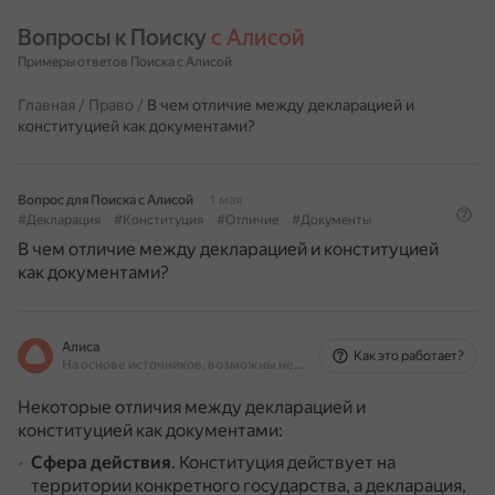
Вопросы к Поиску 
с Алисой
Примеры ответов Поиска с Алисой
Главная
/
Право
/
В чем отличие между декларацией и
конституцией как документами?
Вопрос для Поиска с Алисой
1 мая
#Декларация
#Конституция
#Отличие
#Документы
В чем отличие между декларацией и конституцией
как документами?
Алиса
Как это работает?
На основе источников, возможны неточности
Некоторые отличия между декларацией и
конституцией как документами:
Сфера действия
.
Конституция действует на
территории конкретного государства, а декларация,