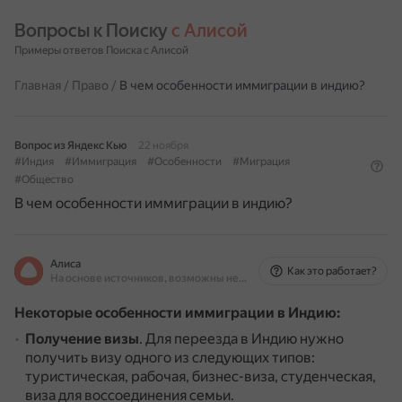
Вопросы к Поиску 
с Алисой
Примеры ответов Поиска с Алисой
Главная
/
Право
/
В чем особенности иммиграции в индию?
Вопрос из Яндекс Кью
22 ноября
#Индия
#Иммиграция
#Особенности
#Миграция
#Общество
В чем особенности иммиграции в индию?
Алиса
Как это работает?
На основе источников, возможны неточности
Некоторые особенности иммиграции в Индию:
Получение визы
.
Для переезда в Индию нужно
получить визу одного из следующих типов:
туристическая, рабочая, бизнес-виза, студенческая,
виза для воссоединения семьи.