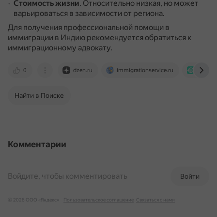
Стоимость жизни
.
Относительно низкая, но может
варьироваться в зависимости от региона.
Для получения профессиональной помощи в
иммиграции в Индию рекомендуется обратиться к
иммиграционному адвокату.
0
dzen.ru
immigrationservice.ru
pasport
Найти в Поиске
Комментарии
Войдите, чтобы комментировать
Войти
© 2026 ООО «Яндекс»
Пользовательское соглашение
Связаться с нами