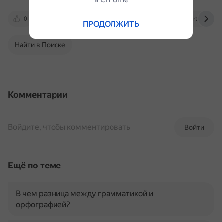
0
raa.ru
e.arbitr-praktika.ru
kartaslov.ru
ПРОДОЛЖИТЬ
Найти в Поиске
Комментарии
Войдите, чтобы комментировать
Войти
Ещё по теме
В чем разница между грамматикой и
орфографией?