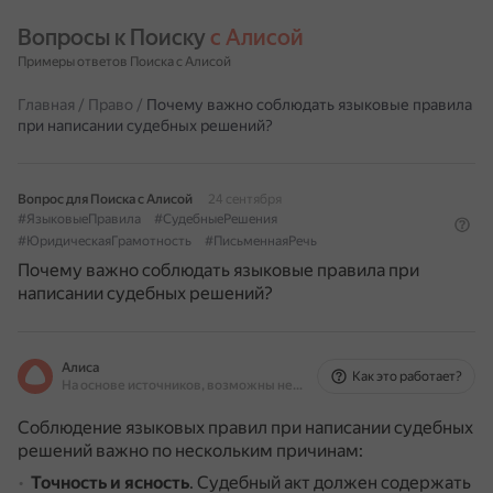
Вопросы к Поиску 
с Алисой
Примеры ответов Поиска с Алисой
Главная
/
Право
/
Почему важно соблюдать языковые правила
при написании судебных решений?
Вопрос для Поиска с Алисой
24 сентября
#ЯзыковыеПравила
#СудебныеРешения
#ЮридическаяГрамотность
#ПисьменнаяРечь
Почему важно соблюдать языковые правила при
написании судебных решений?
Алиса
Как это работает?
На основе источников, возможны неточности
Соблюдение языковых правил при написании судебных
решений важно по нескольким причинам:
Точность и ясность
.
Судебный акт должен содержать