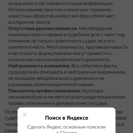
ясную всем участникам и точную информацию.
Использование простых и понятных терминов,
известных оборотов и коротких фраз облегчает
восприятие текста.
Отсутствие двусмысленности
.
Несоблюдение
языковых норм и правил в судебном акте ставит под
сомнение не только грамотность судьи, но и его
компетентность.
Многозначность, противоречивость
и неточность формулировок могут привести к
искажению смысла юридического документа.
Нейтральность изложения
.
Все события и факты
судья должен описывать в нейтральных выражениях,
не оказывая эмоционального давления и не
раскрывая своей юридической оценки.
Показатель профессионализма
.
Культура
письменной речи является своего рода показателем
профессионализма и деловых качеств судьи.
Особенно важно соблюдать языковые правила, когда
Поиск в Яндексе
судебные акты размещаются в сети Интернет, и любой
человек может проследить ход судебного процесса и
Сделать Яндекс основным поиском
ознакомиться с материалами дела.
в Сhrome