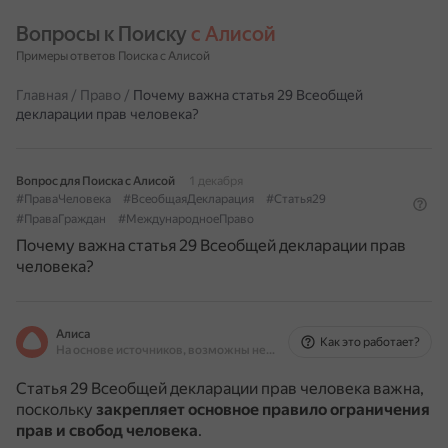
Вопросы к Поиску 
с Алисой
Примеры ответов Поиска с Алисой
Главная
/
Право
/
Почему важна статья 29 Всеобщей
декларации прав человека?
Вопрос для Поиска с Алисой
1 декабря
#ПраваЧеловека
#ВсеобщаяДекларация
#Статья29
#ПраваГраждан
#МеждународноеПраво
Почему важна статья 29 Всеобщей декларации прав
человека?
Алиса
Как это работает?
На основе источников, возможны неточности
Статья 29 Всеобщей декларации прав человека важна,
поскольку
закрепляет основное правило ограничения
прав и свобод человека
.